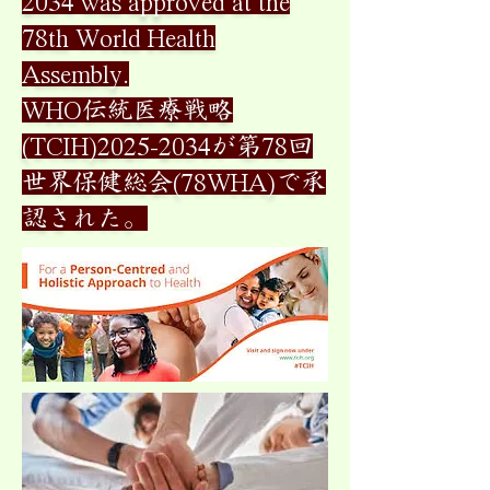
2034
was approved at the
78th World Health
Assembly.
WHO伝統医療戦略
(TCIH)2025-2034が第78回
世界保健総会(78WHA)で承
認された。